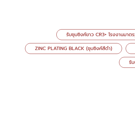
รับชุบซิงค์ขาว CR3+ โรงงานมาต
ZINC PLATING BLACK (ชุบซิงค์สีดำ)
รั