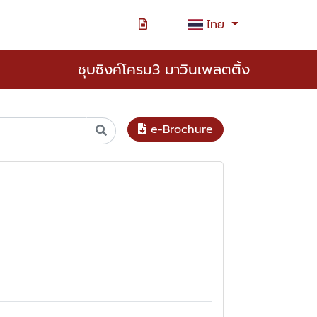
ไทย
ชุบซิงค์โครม3 มาวินเพลตติ้ง
e-Brochure