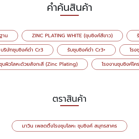
คำค้นสินค้า
รฐาน
ZINC PLATING WHITE (ชุบซิงค์สีขาว)
ร
บริษัทชุบซิงค์ดำ Cr3
รับชุบซิงค์ดำ Cr3+
โรงช
บชุบผิวโลหะด้วยสังกะสี (Zinc Plating)
โรงงานชุบซิงค์โค
ตราสินค้า
มาวิน เพลตติ้งโรงชุบโลหะ ชุบซิงค์ สมุทรสาคร