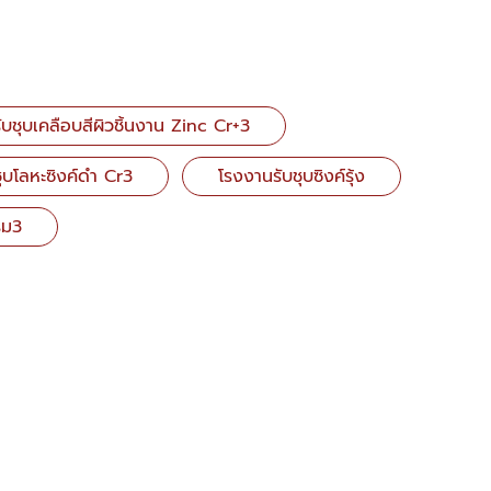
ับชุบเคลือบสีผิวชิ้นงาน Zinc Cr+3
ุบโลหะซิงค์ดำ Cr3
โรงงานรับชุบซิงค์รุ้ง
รม3