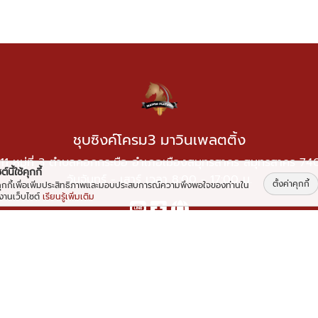
ชุบซิงค์โครม3 มาวินเพลตติ้ง
11 หมู่ที่ 3 ตำบลคอกกระบือ อำเภอเมืองสมุทรสาคร สมุทรสาคร 7
์นี้ใช้คุกกี้
วันจันทร์ - เสาร์ เวลา 8:00 - 17:00 น.
ตั้งค่าคุกกี้
้คุกกี้เพื่อเพิ่มประสิทธิภาพและมอบประสบการณ์ความพึงพอใจของท่านใน
้งานเว็บไซต์
เรียนรู้เพิ่มเติม
อีเมล :
plating.mawin@gmail.com
โทรศัพท์ :
097-456-6446
,
081-350-6576