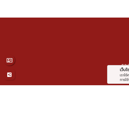
52/
เว็บไซต
เราใช
การใช