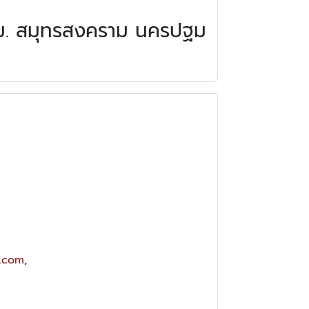
กทม. สมุทรสงคราม นครปฐม
3.com
,