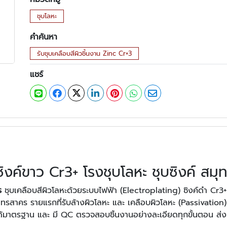
ชุบโลหะ
คำค้นหา
รับชุบเคลือบสีผิวชิ้นงาน Zinc Cr+3
แชร์
ซิงค์ขาว Cr3+ โรงชุบโลหะ ชุบซิงค์ สม
ร
ชุบเคลือบสีผิวโลหะด้วยระบบไฟฟ้า (Electroplating) ซิงค์ดำ Cr3+, ช
ุทรสาคร รายแรกที่รับล้างผิวโลหะ และ เคลือบผิวโลหะ (Passivation
ิที่ได้มาตรฐาน และ มี QC ตรวจสอบชิ้นงานอย่างละเอียดทุกขั้นตอน