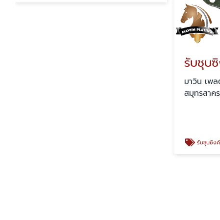
รับชุบซ
มาวิน เพลต
สมุทรสาค
รับชุบซิงค์ขาว 