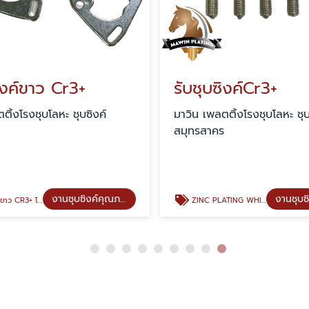
ิงค์ขาว Cr3+
รับชุบซิงค์Cr3+
ติ้งโรงชุบโลหะ ชุบซิงค์
มาวิน เพลตติ้งโรงชุบโลหะ ชุบ
ร
สมุทรสาคร
งานชุบซิงค์คุณภาพ
CR3+ โรงงานมาตรฐาน
ZINC PLATING WHITE (ชุบซิงค์สีขาว)