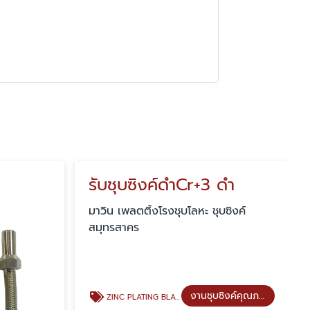
รับชุบซิงค์ดำCr+3 ดำ
มาวิน เพลตติ้งโรงชุบโลหะ ชุบซิงค์
สมุทรสาคร
งานชุบซิงค์คุณภาพ
ZINC PLATING BLACK (ชุบซิงค์สีดำ)