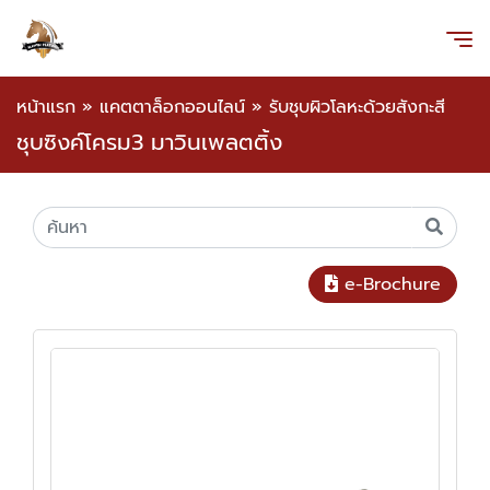
หน้าแรก
»
แคตตาล็อกออนไลน์
»
รับชุบผิวโลหะด้วยสังกะสี
ชุบซิงค์โครม3 มาวินเพลตติ้ง
e-Brochure