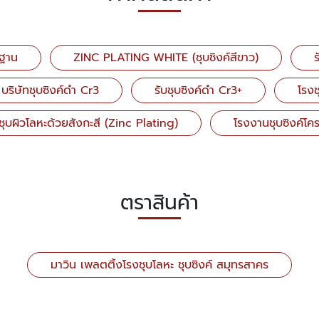
รฐาน
ZINC PLATING WHITE (ชุบซิงค์สีขาว)
ร
บริษัทชุบซิงค์ดำ Cr3
รับชุบซิงค์ดำ Cr3+
โรงช
บชุบผิวโลหะด้วยสังกะสี (Zinc Plating)
โรงงานชุบซิงค์โค
ตราสินค้า
มาวิน เพลตติ้งโรงชุบโลหะ ชุบซิงค์ สมุทรสาคร