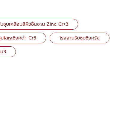
ับชุบเคลือบสีผิวชิ้นงาน Zinc Cr+3
ุบโลหะซิงค์ดำ Cr3
โรงงานรับชุบซิงค์รุ้ง
รม3