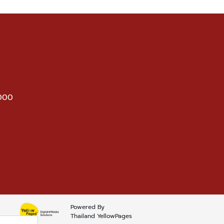
4000
Powered By
Thailand YellowPages