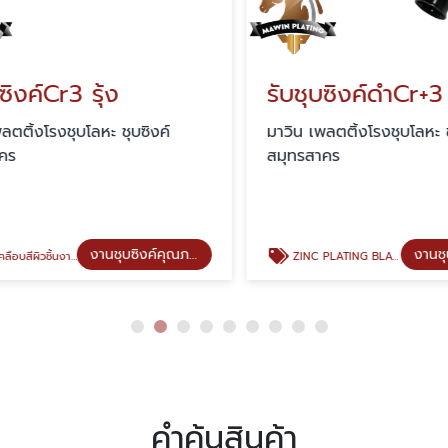
ิงค์Cr3 รุ้ง
รับชุบซิงค์ดำCr+3 
ติ้งโรงชุบโลหะ ชุบซิงค์
มาวิน เพลตติ้งโรงชุบโลหะ ชุบ
ร
สมุทรสาคร
งานชุบซิงค์คุณภาพ
วชิ้นงาน Zinc Cr+3
ZINC PLATING BLACK (ชุบซิงค์สีดำ)
คำค้นสินค้า