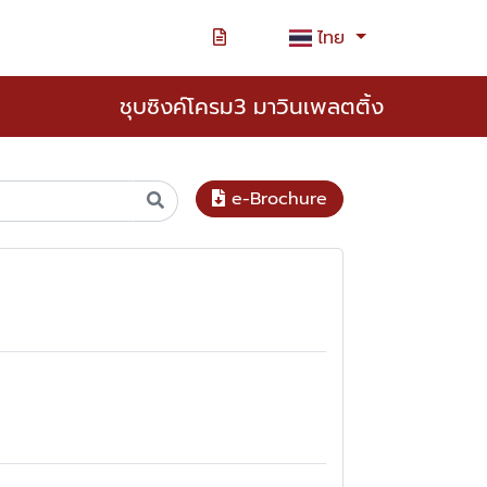
ไทย
ชุบซิงค์โครม3 มาวินเพลตติ้ง
e-Brochure