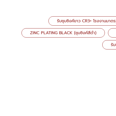
รับชุบซิงค์ขาว CR3+ โรงงานมาต
ZINC PLATING BLACK (ชุบซิงค์สีดำ)
รั