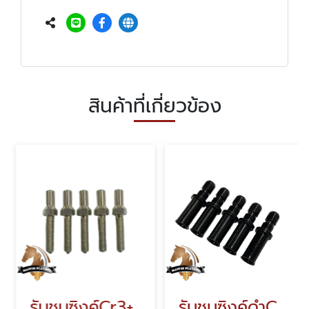
สินค้าที่เกี่ยวข้อง
รับชุบซิงค์Cr3+
รับชุบซิงค์ดำCr+3 ดำ