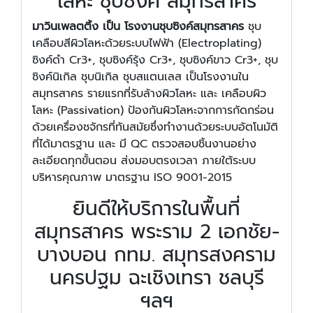
โลหะ ชุบซิงค์ สมุทรสาคร
มาวินเพลตติ้ง เป็น โรงงานชุบซิงค์สมุทรสาคร
ชุบ
เคลือบสีผิวโลหะด้วยระบบไฟฟ้า (Electroplating)
ซิงค์ดำ Cr3+, ชุบซิงค์รุ้ง Cr3+, ชุบซิงค์ขาว Cr3+, ชุบ
ซิงค์นิเกิล ชุบนิเกิล ชุบสแตนเลส เป็นโรงงานใน
สมุทรสาคร รายแรกที่รับล้างผิวโลหะ และ เคลือบผิว
โลหะ (Passivation) ป้องกันผิวโลหะจากการกัดกร่อน
ด้วยเครื่องชจักรที่ทันสมัยซึ่งทำงานด้วยระบบอัตโนมัติ
ที่ได้มาตรฐาน และ มี QC ตรวจสอบชิ้นงานอย่าง
ละเอียดทุกขั้นตอน ส่งมอบตรงเวลา ภายใต้ระบบ
บริหารคุณภาพ มาตรฐาน ISO 9001-2015
ยินดีให้บริการในพื้นที่
สมุทรสาคร พระราม 2 เอกชัย-
บางบอน กทม. สมุทรสงคราม
นครปฐม ฉะเชิงเทรา ชลบุรี
ฯลฯ