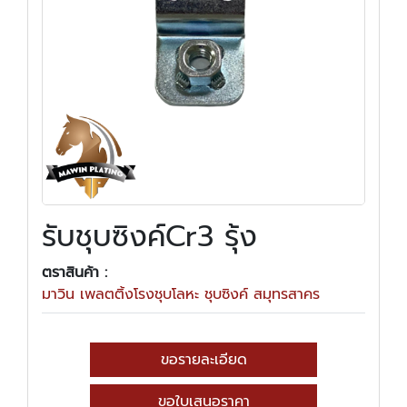
รับชุบซิงค์Cr3 รุ้ง
ตราสินค้า :
มาวิน เพลตติ้งโรงชุบโลหะ ชุบซิงค์ สมุทรสาคร
ขอรายละเอียด
ขอใบเสนอราคา