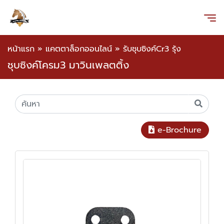
หน้าแรก
»
แคตตาล็อกออนไลน์
»
รับชุบซิงค์Cr3 รุ้ง
ชุบซิงค์โครม3 มาวินเพลตติ้ง
e-Brochure