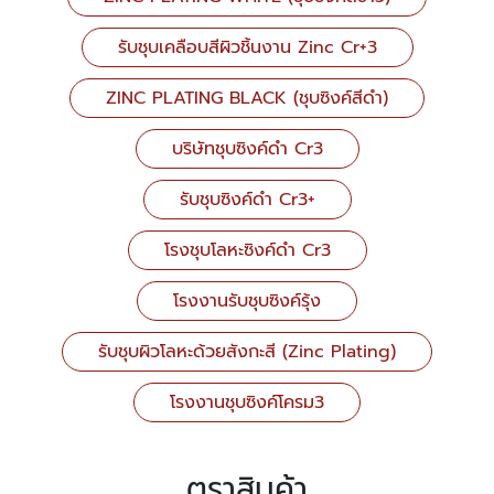
รับชุบเคลือบสีผิวชิ้นงาน Zinc Cr+3
ZINC PLATING BLACK (ชุบซิงค์สีดำ)
บริษัทชุบซิงค์ดำ Cr3
รับชุบซิงค์ดำ Cr3+
โรงชุบโลหะซิงค์ดำ Cr3
โรงงานรับชุบซิงค์รุ้ง
รับชุบผิวโลหะด้วยสังกะสี (Zinc Plating)
โรงงานชุบซิงค์โครม3
ตราสินค้า