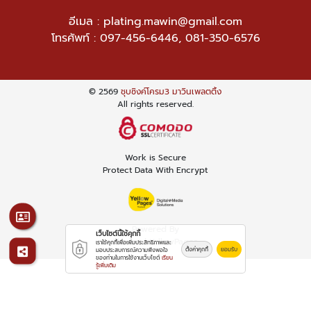
อีเมล :
plating.mawin@gmail.com
โทรศัพท์ :
097-456-6446
,
081-350-6576
© 2569
ชุบซิงค์โครม3 มาวินเพลตติ้ง
All rights reserved.
Work is Secure
Protect Data With Encrypt
Powered By
เว็บไซต์นี้ใช้คุกกี้
Thailand YellowPages
เราใช้คุกกี้เพื่อเพิ่มประสิทธิภาพและ
ตั้งค่าคุกกี้
ยอมรับ
มอบประสบการณ์ความพึงพอใจ
ของท่านในการใช้งานเว็บไซต์
เรียน
รู้เพิ่มเติม